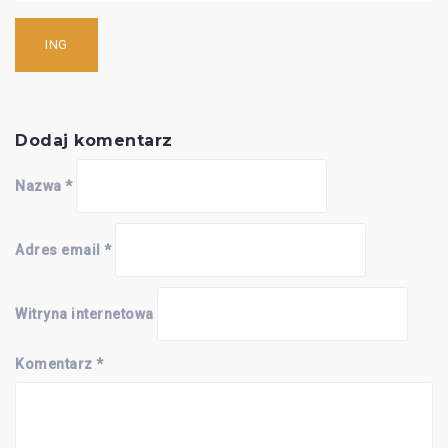
Nawigacja
wpisu
ING
Dodaj komentarz
Nazwa
*
Adres email
*
Witryna internetowa
Komentarz
*